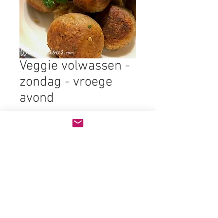
Veggie volwassen -
zondag - vroege
avond
Prijs
€ 10,00
Bijgerecht
*
Aantal
*