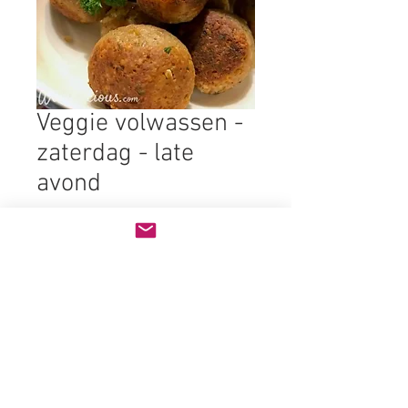
Veggie volwassen -
zaterdag - late
avond
Prijs
€ 10,00
Bijgerecht
*
Aantal
*