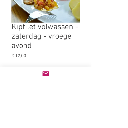
Kipfilet volwassen -
zaterdag - vroege
avond
Prijs
€ 12,00
Bijgerecht
*
Aantal
*
In winkelwagen