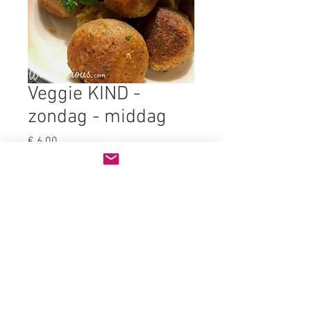
Veggie KIND -
zondag - middag
Prijs
€ 6,00
Bijgerecht
*
Aantal
*
In winkelwagen