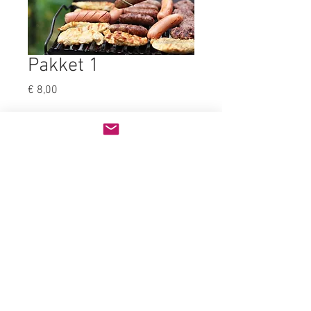
Pakket 1
Prijs
€ 8,00
Aantal
*
In winkelwagen
1 Kipfilet
1 Saté
1 BBQ worst