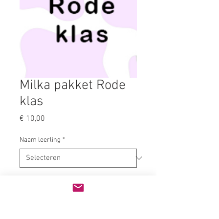
Milka pakket Rode
klas
Prijs
€ 10,00
Naam leerling
*
Kies je afhaalmoment
*