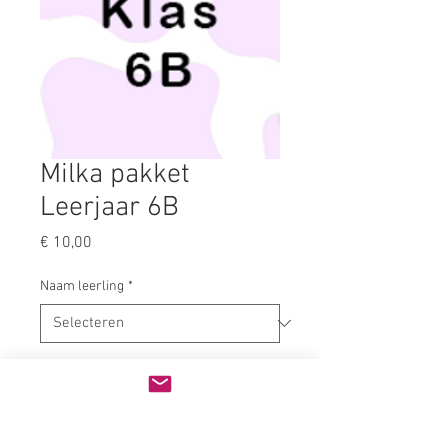
Milka pakket
Leerjaar 6B
Prijs
€ 10,00
Naam leerling
*
Kies je afhaalmoment
*