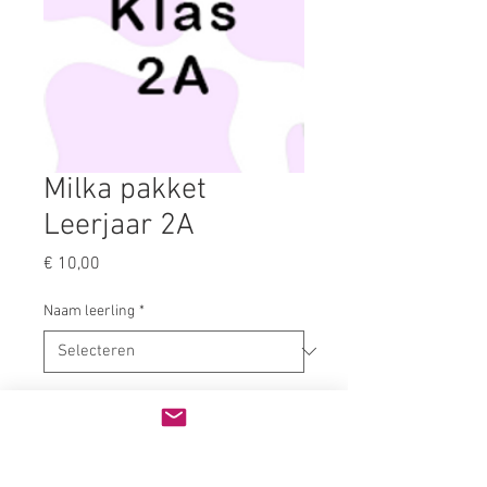
Milka pakket
Leerjaar 2A
Prijs
€ 10,00
Naam leerling
*
Kies je afhaalmoment
*