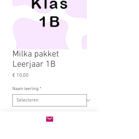
Milka pakket
Leerjaar 1B
Prijs
€ 10,00
Naam leerling
*
Kies je afhaalmoment
*