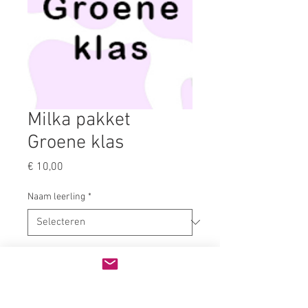
Milka pakket
Groene klas
Prijs
€ 10,00
Naam leerling
*
Kies je afhaalmoment
*