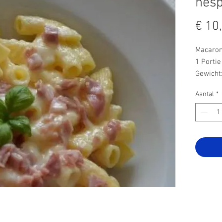
hes
€ 10
Macaron
1 Portie
Gewicht
Aantal
*