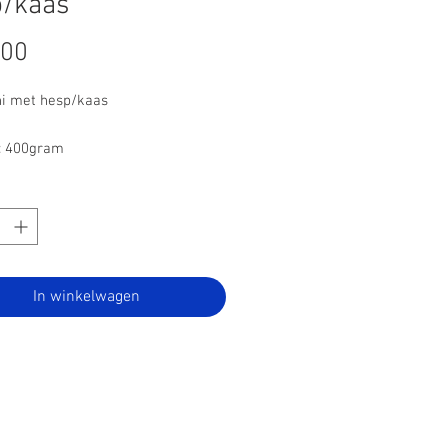
p/kaas
Prijs
,00
i met hesp/kaas
: 400gram
In winkelwagen