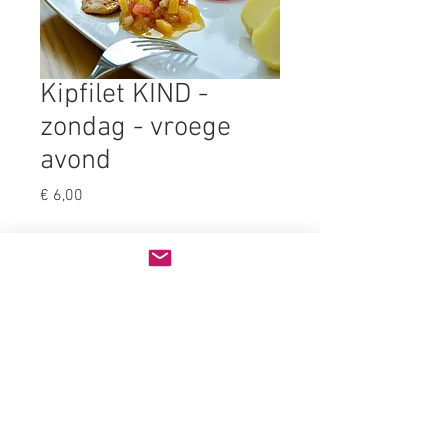
Kipfilet KIND -
zondag - vroege
avond
Prijs
€ 6,00
Bijgerecht
*
Aantal
*
In winkelwagen