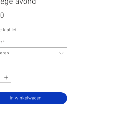
oege avond
Prijs
00
 kipfilet.
t
*
teren
In winkelwagen