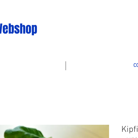
Webshop
C
Kipf