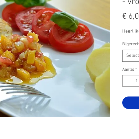
- vr
€ 6,
Heerlijke
Bijgerech
Selec
Aantal
*