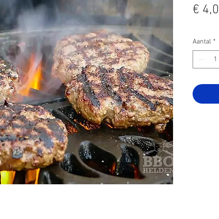
€ 4,
Aantal
*