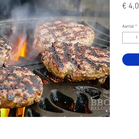
€ 4,
Aantal
*