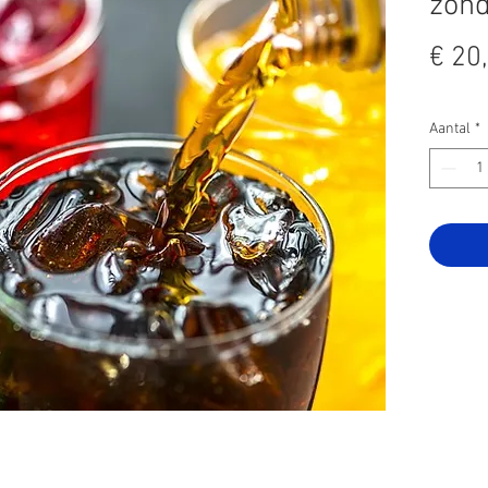
zond
€ 20
Aantal
*