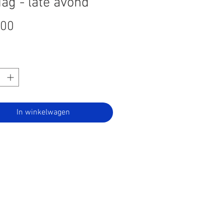
ag - late avond
Prijs
,00
In winkelwagen