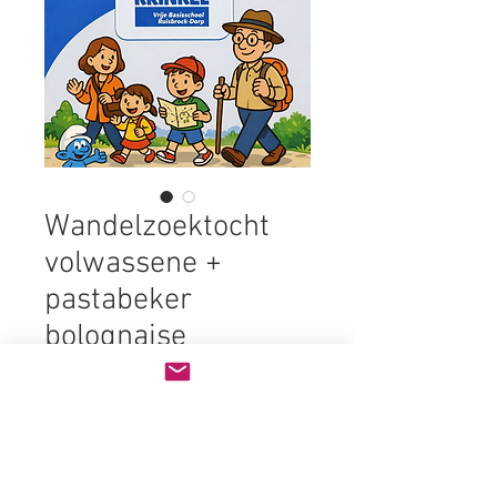
Wandelzoektocht
volwassene +
pastabeker
bolognaise
Prijs
€ 10,00
Aantal
*