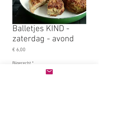
Balletjes KIND -
zaterdag - avond
Prijs
€ 6,00
Bijgerecht
*
Aantal
*
In winkelwagen
3 lekkere gehaktballetjes