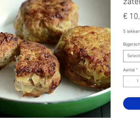
zate
€ 10
5 lekker
Bijgerech
Selec
Aantal
*