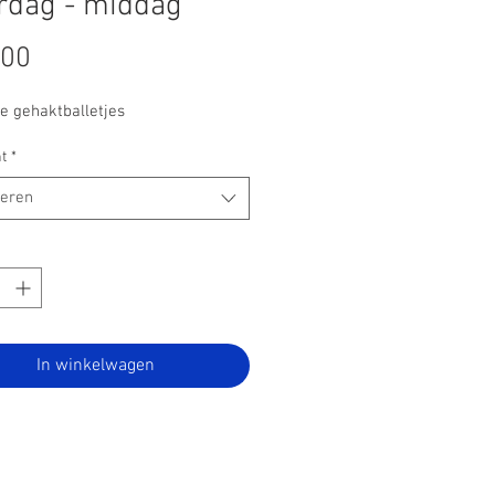
rdag - middag
Prijs
,00
e gehaktballetjes
t
*
teren
In winkelwagen