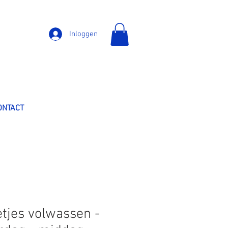
Inloggen
ONTACT
etjes volwassen -