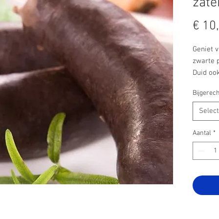
zate
€ 10
Geniet v
zwarte 
Duid ook
Bijgerech
Selec
Aantal
*