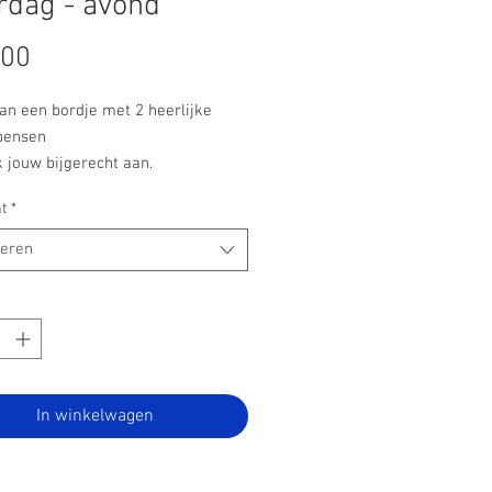
rdag - avond
Prijs
,00
an een bordje met 2 heerlijke
pensen
 jouw bijgerecht aan.
t
*
teren
In winkelwagen