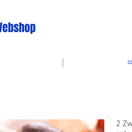
Webshop
C
2 Zw