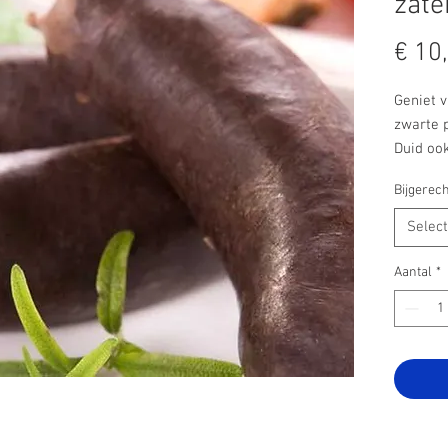
zate
€ 10
Geniet v
zwarte 
Duid ook
Bijgerech
Selec
Aantal
*