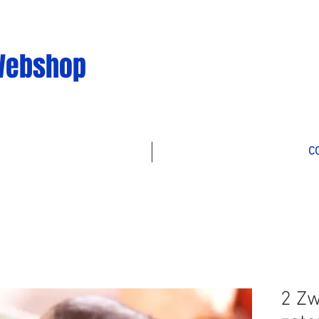
Webshop
C
2 Zw