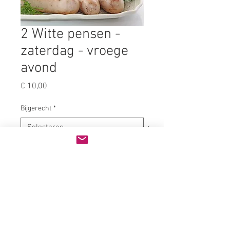
2 Witte pensen -
zaterdag - vroege
avond
Prijs
€ 10,00
Bijgerecht
*
Aantal
*
In winkelwagen
Geniet van een bordje met 2