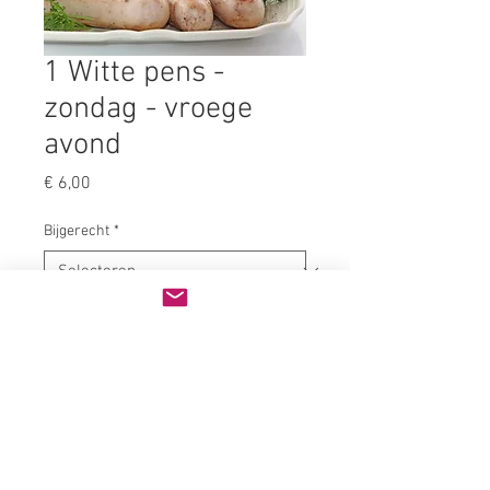
1 Witte pens -
zondag - vroege
avond
Prijs
€ 6,00
Bijgerecht
*
Aantal
*
In winkelwagen
Geniet van een bordje met 1